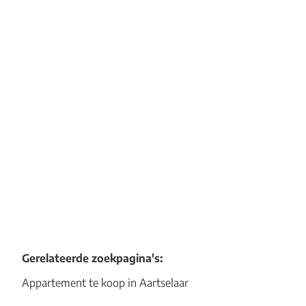
slaapkamers
2630 Aartselaar
(ref.
15832
)
Verkocht
2
1
1
94
m²
1
Gerelateerde zoekpagina's
:
Appartement te koop in Aartselaar