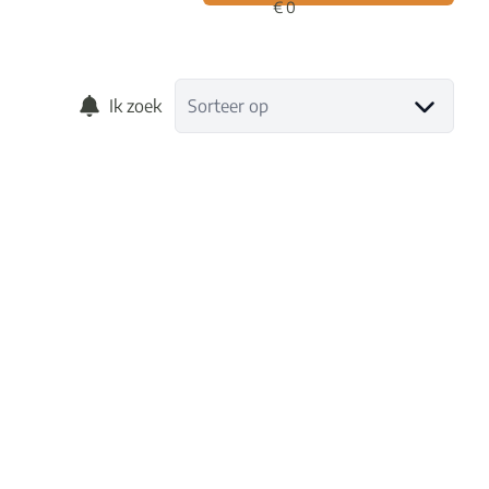
Ik zoek
Sorteer op
VERKOCHT
APPARTEMENT TE AARTSELAAR MET 2