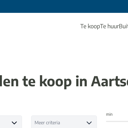
Te koop
Te huur
Bui
en te koop in Aarts
min
Meer criteria