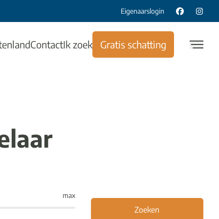
Eigenaarslogin
tenland
Contact
Ik zoek
Gratis schatting
elaar
max
Zoeken