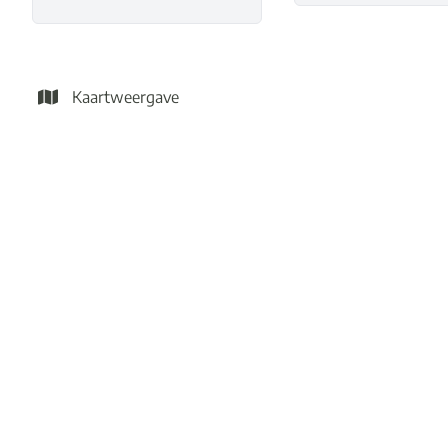
Kaartweergave
VERKOCHT
Instapklaar appartement met 2