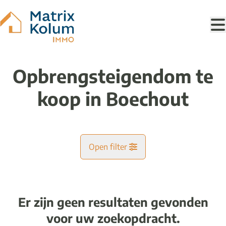
Ga naar hoofdinhoud
Opbrengsteigendom te
koop in Boechout
Open filter
Gemeente
Boechout (2530)
Er zijn geen resultaten gevonden
Remove
Kaartweergave
voor uw zoekopdracht.