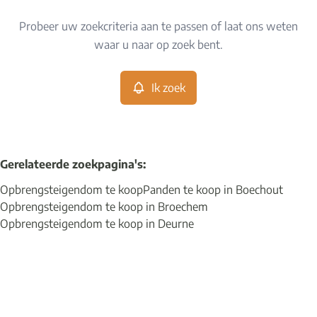
Type
Probeer uw zoekcriteria aan te passen of laat ons weten
Opbrengsteigendom
Ik zoek
Sorteer op
Remove
waar u naar op zoek bent.
Ik zoek
Meer criteria
Min. budget
Gerelateerde zoekpagina's
:
Opbrengsteigendom te koop
Panden te koop in Boechout
Max. budget
Opbrengsteigendom te koop in Broechem
Opbrengsteigendom te koop in Deurne
Zoeken