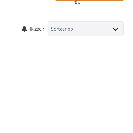
Ik zoek
Sorteer op
VERHUURD
Dakappartement in het centrum van