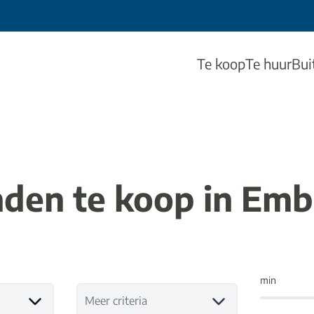
Te koop
Te huur
Bui
den te koop in Em
min
Meer criteria