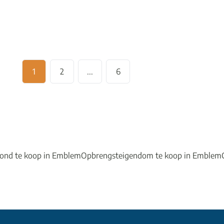
3
1
132
m²
540
m²
1
1
2
...
6
ond te koop in Emblem
Opbrengsteigendom te koop in Emblem