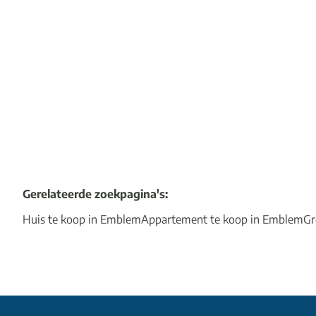
2
1
100
m²
1
Gerelateerde zoekpagina's
:
Huis te koop in Emblem
Appartement te koop in Emblem
Gr