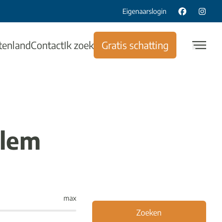
Eigenaarslogin
tenland
Contact
Ik zoek
Gratis schatting
blem
max
Zoeken