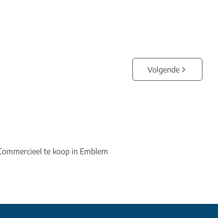
3
1
140
m²
1117
m²
1
2
Volgende
Commercieel te koop in Emblem