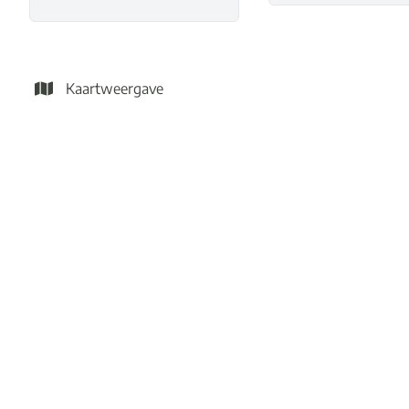
Kaartweergave
VERHUURD
Laagbouwwoning op toplocatie!