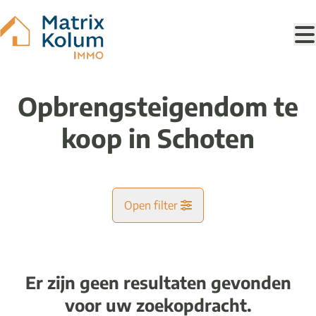
Ga naar hoofdinhoud
Opbrengsteigendom te
koop in Schoten
Open filter
Gemeente
Schoten (2900)
Er zijn geen resultaten gevonden
Remove
Kaartweergave
voor uw zoekopdracht.