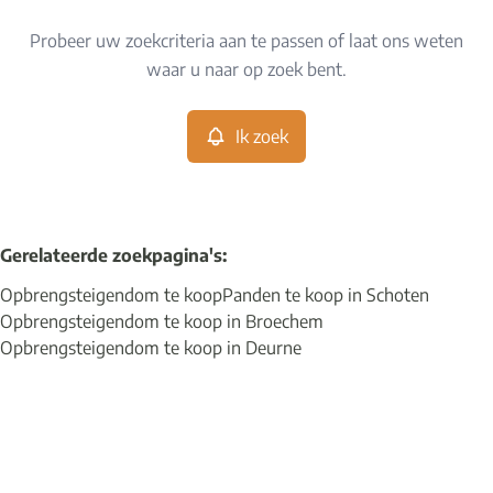
Type
Probeer uw zoekcriteria aan te passen of laat ons weten
Opbrengsteigendom
Ik zoek
Sorteer op
Remove
waar u naar op zoek bent.
Ik zoek
Meer criteria
Min. budget
Gerelateerde zoekpagina's
:
Opbrengsteigendom te koop
Panden te koop in Schoten
Max. budget
Opbrengsteigendom te koop in Broechem
Opbrengsteigendom te koop in Deurne
Zoeken