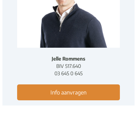
Jelle Rommens
BIV
5
1
7
.
640
03 645 0 645
Info aanvragen
Deel dit pand