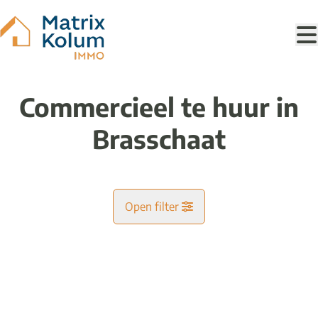
Ga naar hoofdinhoud
Commercieel te huur in
Brasschaat
Open filter
Gemeente
VERHUURD
Brasschaat (2930)
Remove
Kaartweergave