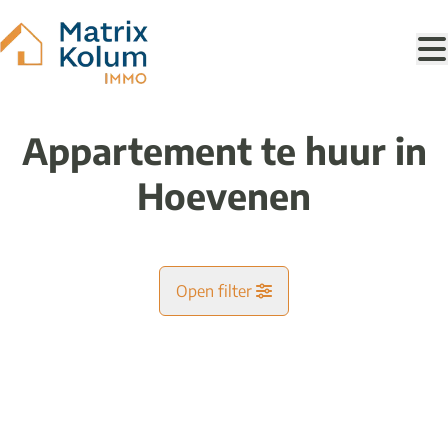
Ga naar hoofdinhoud
Appartement te huur in
Hoevenen
Open filter
Gemeente
VERHUURD
Hoevenen (2940)
Remove
Kaartweergave