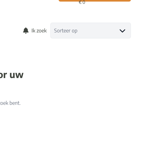
Ik zoek
Sorteer op
oor uw
zoek bent.