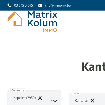
Ga naar hoofdinhoud
03 645 0 645
info@immomk.be
Kant
Gemeente
Type
Kapellen (2950)
Remove
Kantoren
Remove