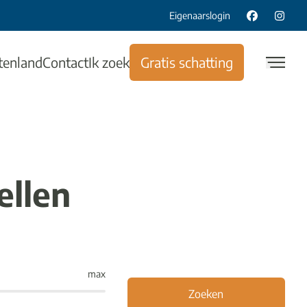
Eigenaarslogin
tenland
Contact
Ik zoek
Gratis schatting
ellen
max
Zoeken