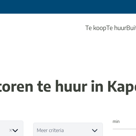
Te koop
Te huur
Bui
oren te huur in Kap
min
Meer criteria