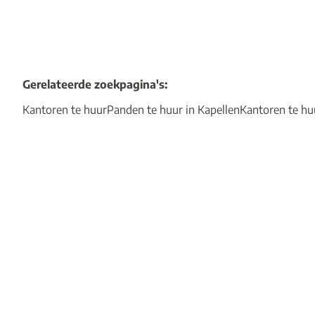
Gerelateerde zoekpagina's
:
Kantoren te huur
Panden te huur in Kapellen
Kantoren te hu