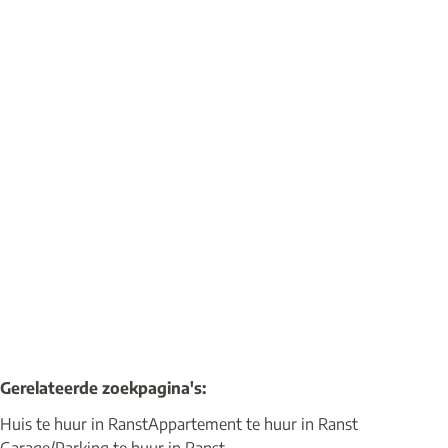
1-slaapkamerappartement
2520 Broechem
(ref.
18779
)
Verhuurd
1
1
55
m²
Gerelateerde zoekpagina's
:
Huis te huur in Ranst
Appartement te huur in Ranst