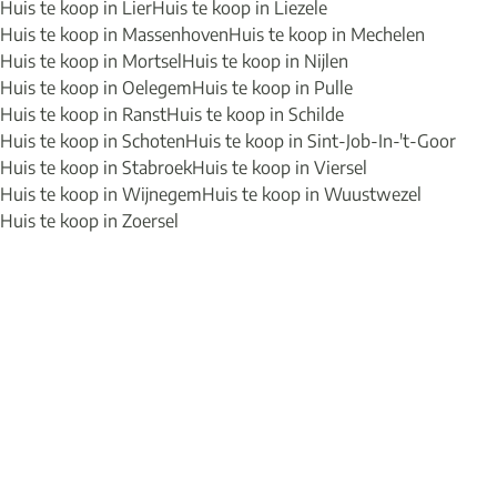
Huis te koop in Lier
Huis te koop in Liezele
Huis te koop in Massenhoven
Huis te koop in Mechelen
Huis te koop in Mortsel
Huis te koop in Nijlen
Huis te koop in Oelegem
Huis te koop in Pulle
Huis te koop in Ranst
Huis te koop in Schilde
Huis te koop in Schoten
Huis te koop in Sint-Job-In-'t-Goor
Huis te koop in Stabroek
Huis te koop in Viersel
Huis te koop in Wijnegem
Huis te koop in Wuustwezel
Huis te koop in Zoersel