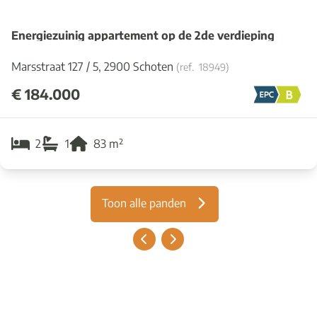
Energiezuinig appartement op de 2de verdieping
Marsstraat 127 / 5, 2900 Schoten
(ref.
18949
)
€ 184.000
2
1
83
m²
Toon alle panden