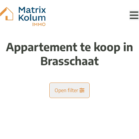
Ga naar hoofdinhoud
Appartement te koop in
Brasschaat
Open filter
Gemeente
VERKOCHT
Brasschaat (2930)
Remove
Kaartweergave