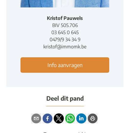
Kristof Pauwels
BIV
5
0
5
.
706
03 645 0 645
0479/9 34 34 9
kristof@immomk.be
Info aanvragen
Deel dit pand