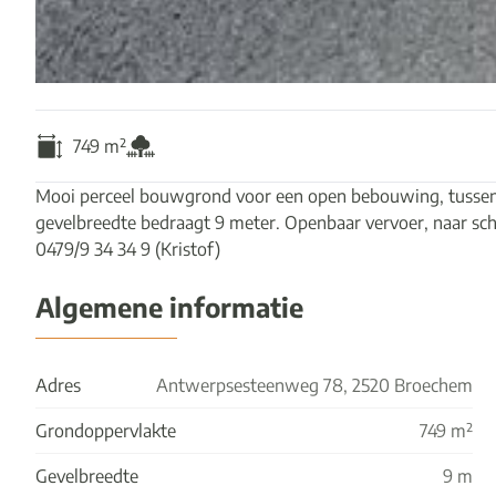
749
m²
Mooi perceel bouwgrond voor een open bebouwing, tussen 
gevelbreedte bedraagt 9 meter. Openbaar vervoer, naar schol
0479/9 34 34 9 (Kristof)
Algemene informatie
Adres
Antwerpsesteenweg 78, 2520 Broechem
Grondoppervlakte
749 m²
Gevelbreedte
9 m