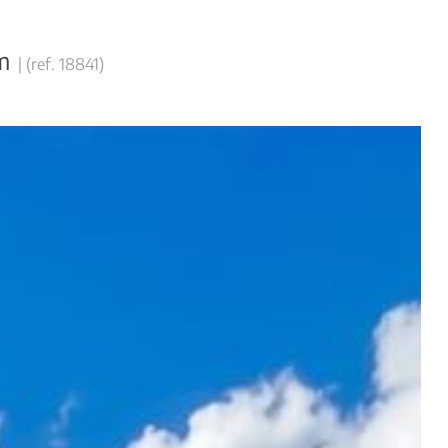
m
|
(ref.
18841
)