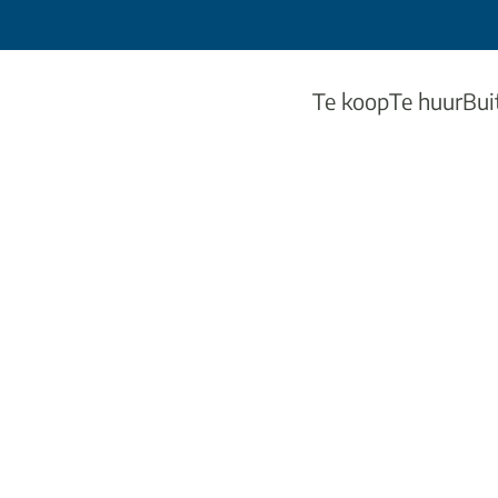
Te koop
Te huur
Bui
ond voor open bebouwing 