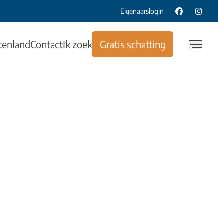
Eigenaarslogin
tenland
Contact
Ik zoek
Gratis schatting
- lot 2