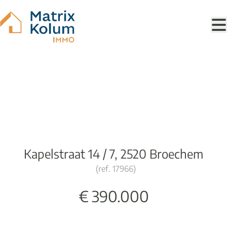
Ga naar hoofdinhoud
Huis
Kapelstraat 14 / 7, 2520 Broechem
(ref.
17966
)
€ 390.000