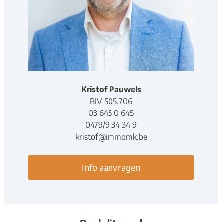
Kristof Pauwels
BIV
5
0
5
.
706
03 645 0 645
0479/9 34 34 9
kristof@immomk.be
Info aanvragen