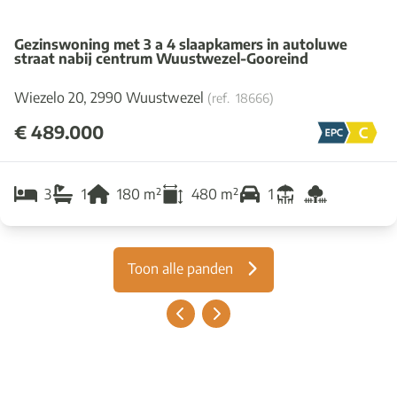
Gezinswoning met 3 a 4 slaapkamers in autoluwe
straat nabij centrum Wuustwezel-Gooreind
Wiezelo 20, 2990 Wuustwezel
(ref.
18666
)
€ 489.000
3
1
180
m²
480
m²
1
Toon alle panden