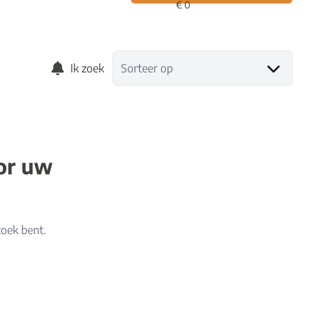
Ik zoek
Sorteer op
oor uw
zoek bent.