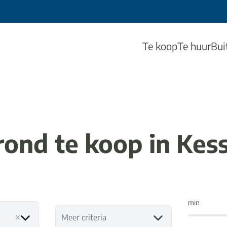
Te koop
Te huur
Bui
rond te koop in Kess
min
Meer criteria