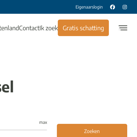
Eigenaarslogin
tenland
Contact
Ik zoek
Gratis schatting
el
max
Zoeken