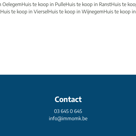
in Oelegem
Huis te koop in Pulle
Huis te koop in Ranst
Huis te koo
k
Huis te koop in Viersel
Huis te koop in Wijnegem
Huis te koop i
Contact
03 645 0 645
info@immomk.be