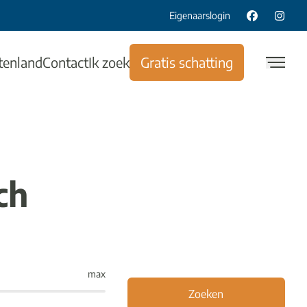
Eigenaarslogin
tenland
Contact
Ik zoek
Gratis schatting
ch
max
Zoeken