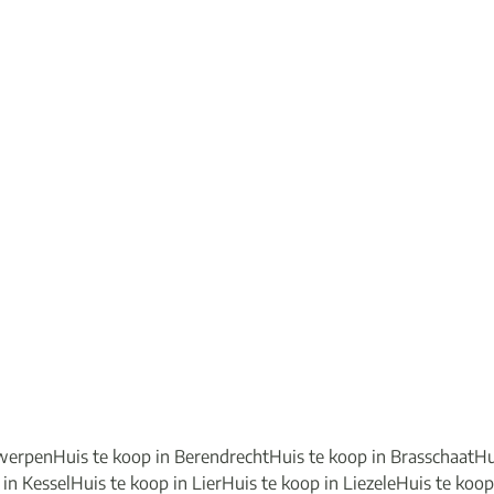
twerpen
Huis te koop in Berendrecht
Huis te koop in Brasschaat
Hu
 in Kessel
Huis te koop in Lier
Huis te koop in Liezele
Huis te koo