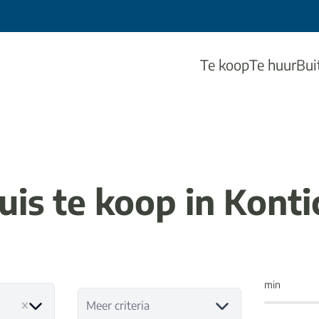
Te koop
Te huur
Bui
uis te koop in Konti
min
Meer criteria