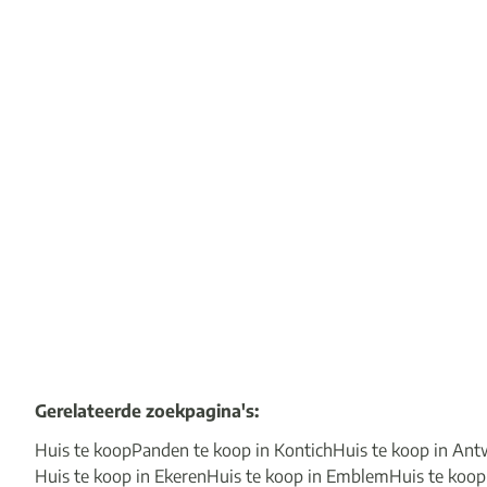
bebouwing
2550 Kontich
(ref.
18605
)
Verkocht
4
1
182
m²
300
m²
1
Gerelateerde zoekpagina's
:
Huis te koop
Panden te koop in Kontich
Huis te koop in An
Huis te koop in Ekeren
Huis te koop in Emblem
Huis te koop