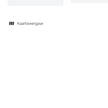
Kaartweergave
VERKOCHT
TOTAAL gerenoveerde halfopen