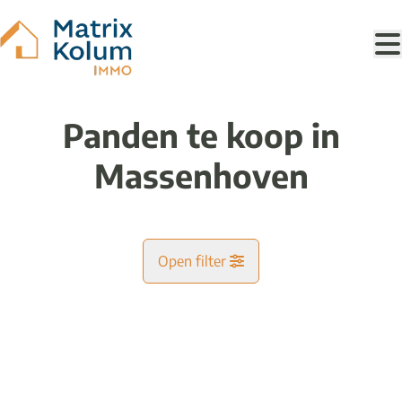
Ga naar hoofdinhoud
Panden te koop in
Massenhoven
Open filter
Gemeente
NIEUW
Massenhoven (2240)
Remove
Kaartweergave