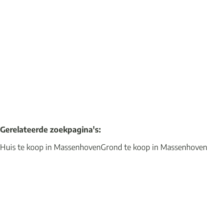
2240 Massenhoven
(ref.
18737
)
Verkocht
4
1
210
m²
933
m²
1
Gerelateerde zoekpagina's
:
Huis te koop in Massenhoven
Grond te koop in Massenhoven