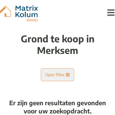
Ga naar hoofdinhoud
Grond te koop in
Merksem
Open filter
Gemeente
Merksem (2170)
Er zijn geen resultaten gevonden
Remove
Kaartweergave
voor uw zoekopdracht.