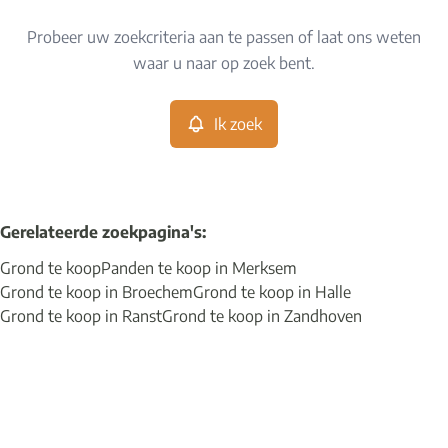
Type
Probeer uw zoekcriteria aan te passen of laat ons weten
Grond
Ik zoek
Sorteer op
Remove
waar u naar op zoek bent.
Ik zoek
Meer criteria
Min. budget
Gerelateerde zoekpagina's
:
Grond te koop
Panden te koop in Merksem
Max. budget
Grond te koop in Broechem
Grond te koop in Halle
Grond te koop in Ranst
Grond te koop in Zandhoven
Zoeken