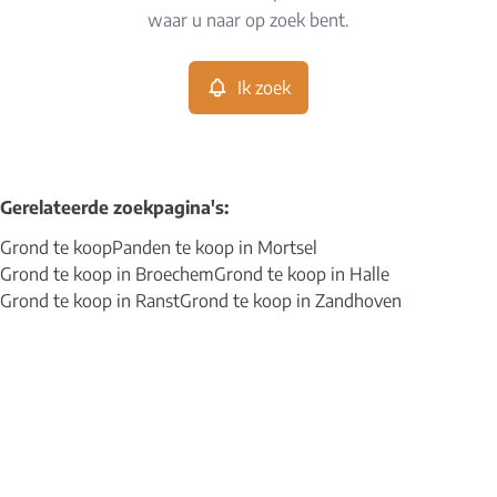
Remove
waar u naar op zoek bent.
Ik zoek
Meer criteria
Min. budget
Gerelateerde zoekpagina's
:
Grond te koop
Panden te koop in Mortsel
Max. budget
Grond te koop in Broechem
Grond te koop in Halle
Grond te koop in Ranst
Grond te koop in Zandhoven
Zoeken