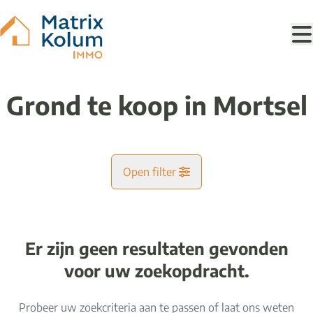
Ga naar hoofdinhoud
Grond te koop in Mortsel
Open filter
Gemeente
Mortsel (2640)
Er zijn geen resultaten gevonden
Remove
Kaartweergave
voor uw zoekopdracht.
Type
Probeer uw zoekcriteria aan te passen of laat ons weten
Grond
Ik zoek
Sorteer op