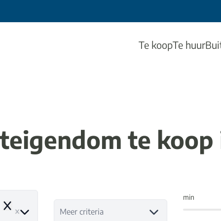
Te koop
Te huur
Bui
eigendom te koop 
min
Remove
Meer criteria