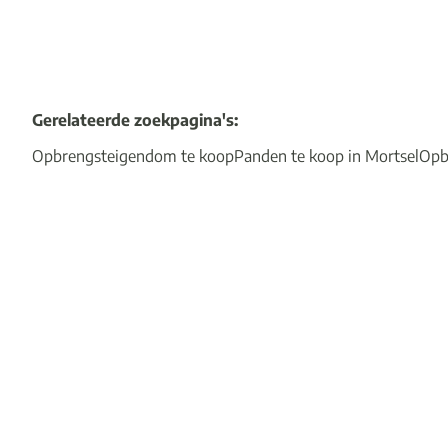
Gerelateerde zoekpagina's
:
Opbrengsteigendom te koop
Panden te koop in Mortsel
Opb