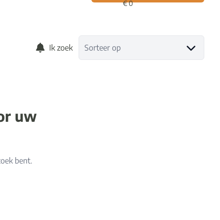
Ik zoek
Sorteer op
oor uw
zoek bent.