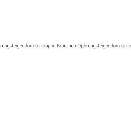
rengsteigendom te koop in Broechem
Opbrengsteigendom te k