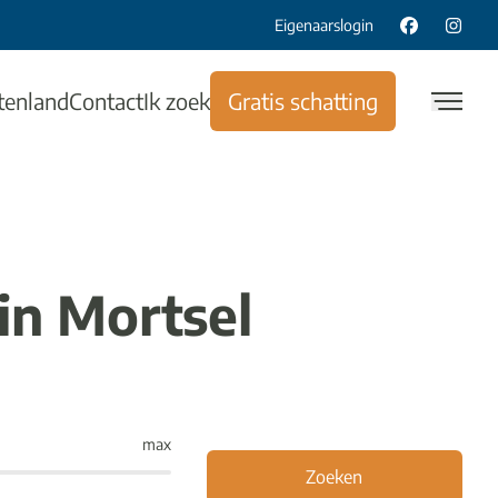
Eigenaarslogin
tenland
Contact
Ik zoek
Gratis schatting
in Mortsel
max
Zoeken