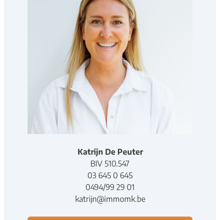
Katrijn De Peuter
BIV
5
1
0
.
547
03 645 0 645
0494/99 29 01
katrijn@immomk.be