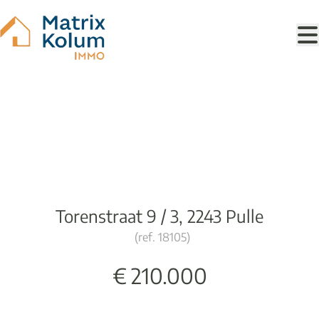
Ga naar hoofdinhoud
Instapklare studio
Torenstraat 9 / 3, 2243 Pulle
(ref.
18105
)
€ 210.000