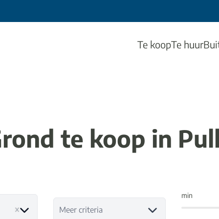
Te koop
Te huur
Bui
rond te koop in Pul
min
Meer criteria