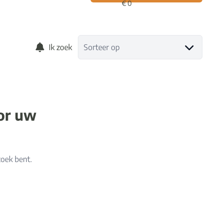
Ik zoek
Sorteer op
oor uw
zoek bent.