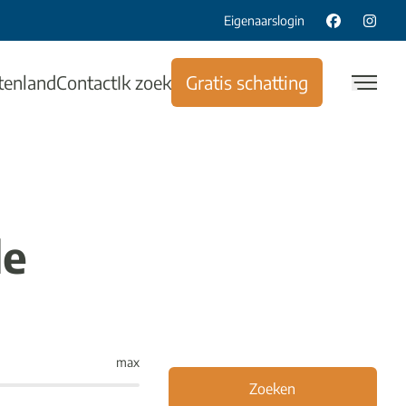
Eigenaarslogin
tenland
Contact
Ik zoek
Gratis schatting
le
max
Zoeken