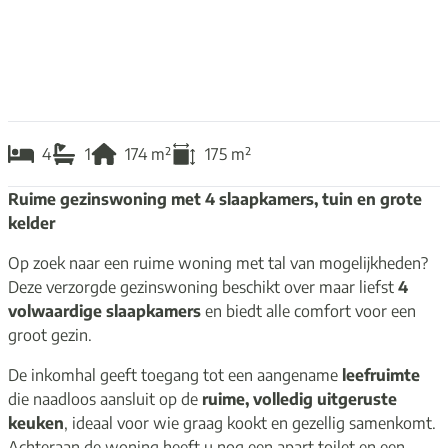
4
1
174
m²
175
m²
Ruime gezinswoning met 4 slaapkamers, tuin en grote
kelder
Op zoek naar een ruime woning met tal van mogelijkheden?
Deze verzorgde gezinswoning beschikt over maar liefst
4
volwaardige slaapkamers
en biedt alle comfort voor een
groot gezin.
De inkomhal geeft toegang tot een aangename
leefruimte
die naadloos aansluit op de
ruime, volledig uitgeruste
keuken
, ideaal voor wie graag kookt en gezellig samenkomt.
Achteraan de woning heeft u nog een apart toilet en een