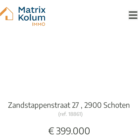
Ga naar hoofdinhoud
Ruime woning met 3 à 4
slaapkamers
Zandstappenstraat 27 , 2900 Schoten
(ref.
18861
)
€ 399.000