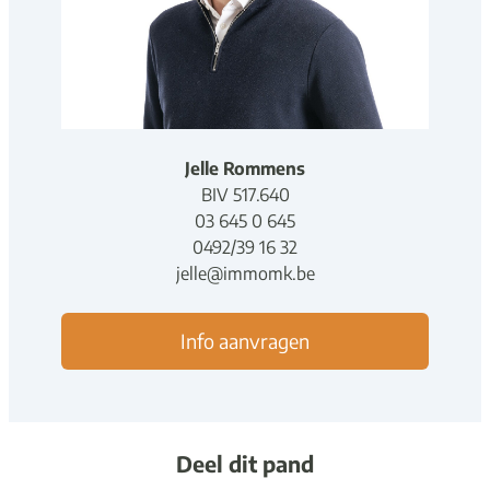
Jelle Rommens
BIV
5
1
7
.
640
03 645 0 645
0492/39 16 32
jelle@immomk.be
Info aanvragen
Deel dit pand