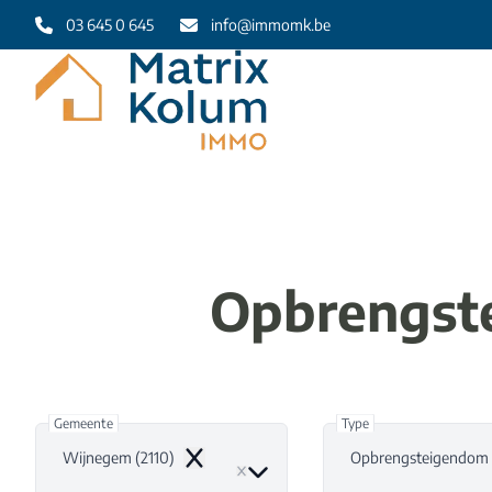
Ga naar hoofdinhoud
03 645 0 645
info@immomk.be
Opbrengst
Gemeente
Type
Wijnegem (2110)
Opbrengsteigendom
Remove