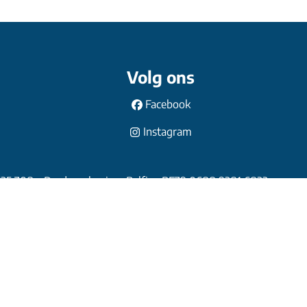
Volg ons
Facebook
Instagram
635.708 - Derdenrekening: Belfius BE79 0688 9381 6833
 730.390.160
t 16 B te 1000 Brussel
-
Cookies instellen