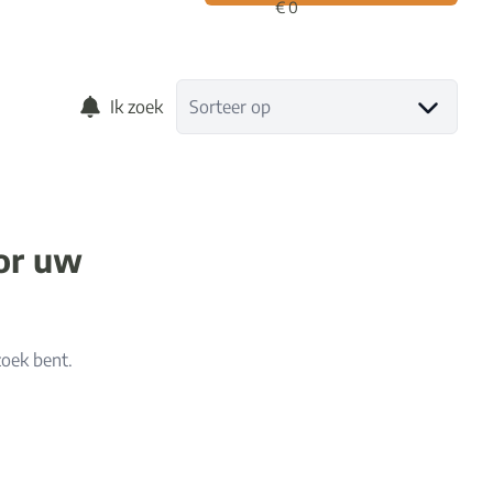
Ik zoek
Sorteer op
oor uw
zoek bent.