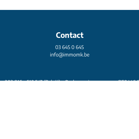
Contact
03 645 0 645
info@immomk.be
1 – 203.816 – 510.547 (België) - Ondernemingsnummer: BE0446.
prakelijkheidsverzekering en borgstelling via NV AXA Belgium:
riteit: Beroepsinstituut van Vastgoedmakelaars, Luxemburgstraa
Onderworpen aan
de deontologische code van het BIV
ware Solutions
-
Disclaimer
-
Privacy statement
-
Cookie policy