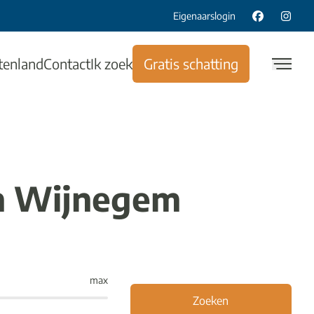
Eigenaarslogin
tenland
Contact
Ik zoek
Gratis schatting
n Wijnegem
max
Zoeken