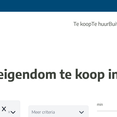
Te koop
Te huur
Bui
eigendom te koop i
min
Remove
Meer criteria