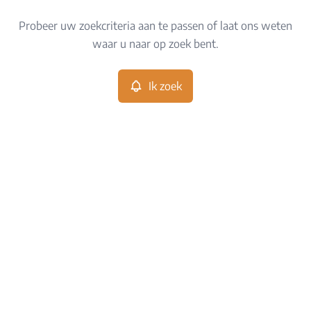
Type
Probeer uw zoekcriteria aan te passen of laat ons weten
Ik zoek
Sorteer op
waar u naar op zoek bent.
Meer criteria
Ik zoek
Min. budget
Max. budget
Zoeken