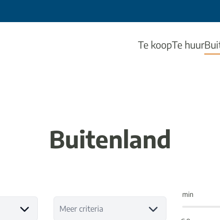
Te koop
Te huur
Bui
Buitenland
min
Meer criteria