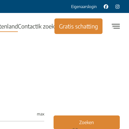
Eigenaarslogin
tenland
Contact
Ik zoek
Gratis schatting
max
Zoeken