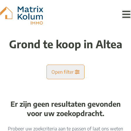
Ga naar hoofdinhoud
Grond te koop in Altea
Open filter
Gemeente
Er zijn geen resultaten gevonden
Kaartweergave
voor uw zoekopdracht.
Type
Probeer uw zoekcriteria aan te passen of laat ons weten
Ik zoek
Sorteer op