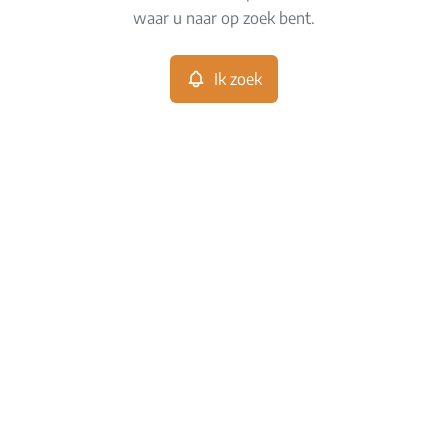
waar u naar op zoek bent.
Meer criteria
Ik zoek
Min. budget
Max. budget
Zoeken