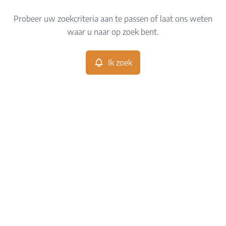
Type
Probeer uw zoekcriteria aan te passen of laat ons weten
Ik zoek
Sorteer op
waar u naar op zoek bent.
Meer criteria
Ik zoek
Min. budget
Max. budget
Zoeken