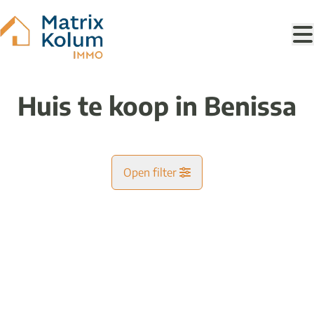
Ga naar hoofdinhoud
Huis te koop in Benissa
Open filter
Gemeente
Kaartweergave
Type
Huis
Remove
Ik zoek
Sorteer op