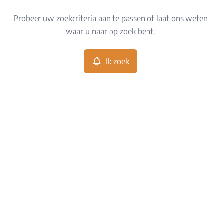
Type
Probeer uw zoekcriteria aan te passen of laat ons weten
Ik zoek
Sorteer op
waar u naar op zoek bent.
Meer criteria
Ik zoek
Min. budget
Max. budget
Zoeken