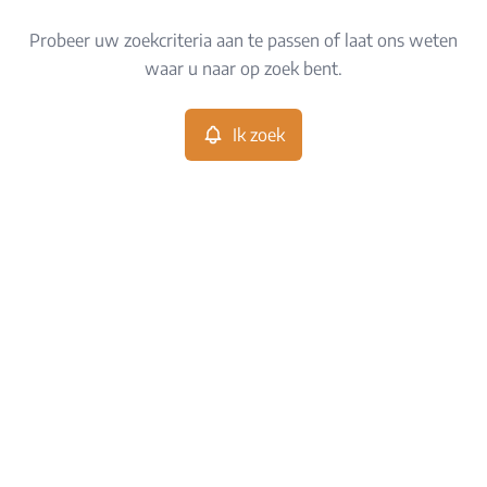
Type
Probeer uw zoekcriteria aan te passen of laat ons weten
Ik zoek
Sorteer op
waar u naar op zoek bent.
Meer criteria
Ik zoek
Min. budget
Max. budget
Zoeken