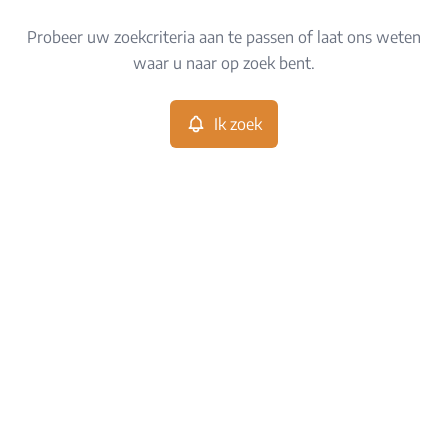
Type
Probeer uw zoekcriteria aan te passen of laat ons weten
Ik zoek
Sorteer op
waar u naar op zoek bent.
Meer criteria
Ik zoek
Min. budget
Max. budget
Zoeken