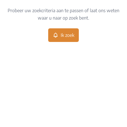
Type
Probeer uw zoekcriteria aan te passen of laat ons weten
Ik zoek
Sorteer op
waar u naar op zoek bent.
Meer criteria
Ik zoek
Min. budget
Max. budget
Zoeken