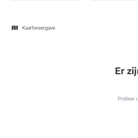
Kaartweergave
Er zi
Probeer u