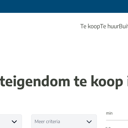
Te koop
Te huur
Bui
eigendom te koop 
min
Meer criteria