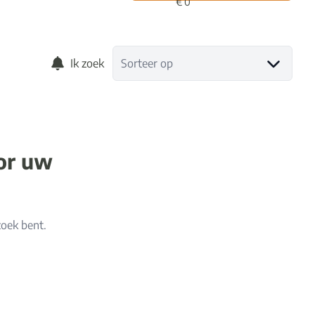
Ik zoek
Sorteer op
oor uw
zoek bent.