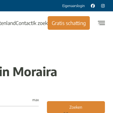
Eigenaarslogin
tenland
Contact
Ik zoek
Gratis schatting
in Moraira
max
Zoeken