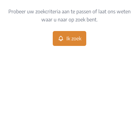
Type
Probeer uw zoekcriteria aan te passen of laat ons weten
Ik zoek
Sorteer op
waar u naar op zoek bent.
Meer criteria
Ik zoek
Min. budget
Max. budget
Zoeken