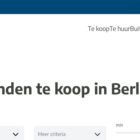
Te koop
Te huur
Bui
nden te koop in Berl
min
Meer criteria