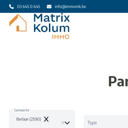
Ga naar hoofdinhoud
03 645 0 645
info@immomk.be
Pa
Gemeente
Berlaar (2590)
Remove
Type