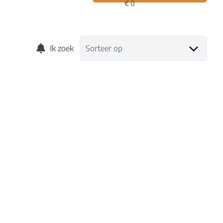
Ik zoek
Sorteer op
VERKOCHT
Prachtige open bebouwing in het