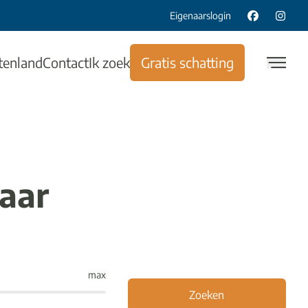
Eigenaarslogin
tenland
Contact
Ik zoek
Gratis schatting
aar
max
Zoeken