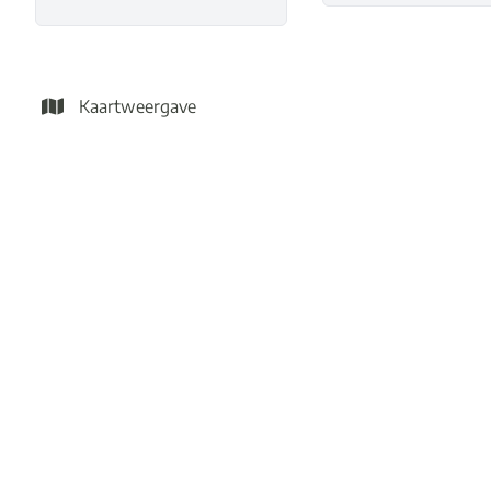
Kaartweergave
VERKOCHT
Te renoveren woning