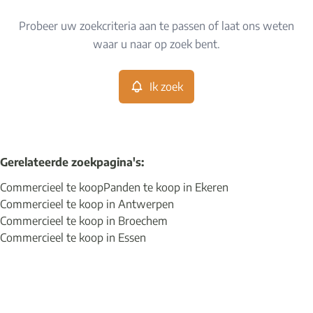
Type
Probeer uw zoekcriteria aan te passen of laat ons weten
Commercieel
Ik zoek
Sorteer op
Remove
waar u naar op zoek bent.
Ik zoek
Meer criteria
Min. budget
Gerelateerde zoekpagina's
:
Commercieel te koop
Panden te koop in Ekeren
Max. budget
Commercieel te koop in Antwerpen
Commercieel te koop in Broechem
Commercieel te koop in Essen
Zoeken