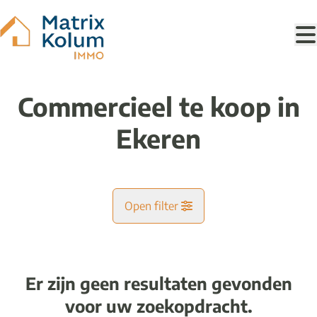
Ga naar hoofdinhoud
Commercieel te koop in
Ekeren
Open filter
Gemeente
Ekeren (2180)
Er zijn geen resultaten gevonden
Remove
Kaartweergave
voor uw zoekopdracht.