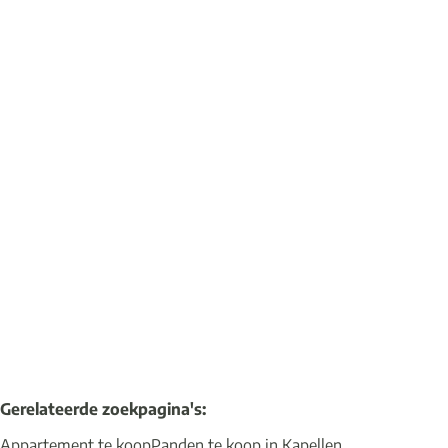
Uniek afgewerkt appartement met garage
2950 Kapellen
(ref.
12323
)
Verkocht
2
1
1
90
m²
2561
m²
1
Gerelateerde zoekpagina's
:
Appartement te koop
Panden te koop in Kapellen