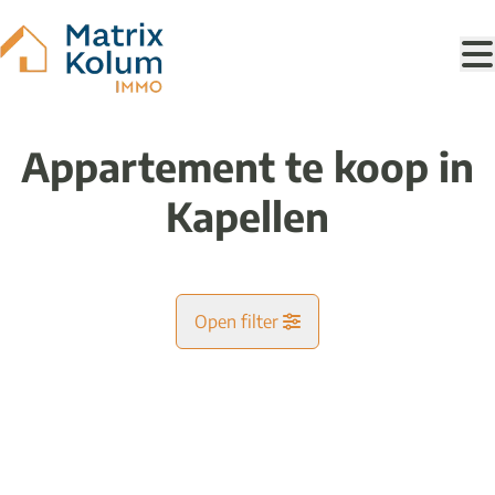
Ga naar hoofdinhoud
Appartement te koop in
Kapellen
Open filter
Gemeente
VERKOCHT
Kapellen (2950)
Remove
Kaartweergave