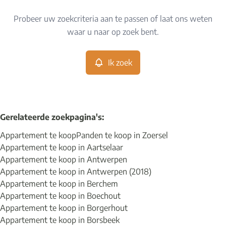
Type
Probeer uw zoekcriteria aan te passen of laat ons weten
Appartement
Ik zoek
Sorteer op
Remove
waar u naar op zoek bent.
Ik zoek
Meer criteria
Min. budget
Gerelateerde zoekpagina's
:
Appartement te koop
Panden te koop in Zoersel
Max. budget
Appartement te koop in Aartselaar
Appartement te koop in Antwerpen
Appartement te koop in Antwerpen (2018)
Appartement te koop in Berchem
Zoeken
Appartement te koop in Boechout
Appartement te koop in Borgerhout
Appartement te koop in Borsbeek