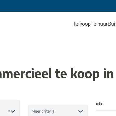
Te koop
Te huur
Bui
mercieel te koop in 
min
e
Meer criteria