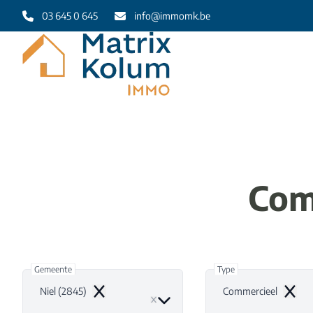
Ga naar hoofdinhoud
03 645 0 645
info@immomk.be
Com
Gemeente
Type
Niel (2845)
Commercieel
Remove
Remov