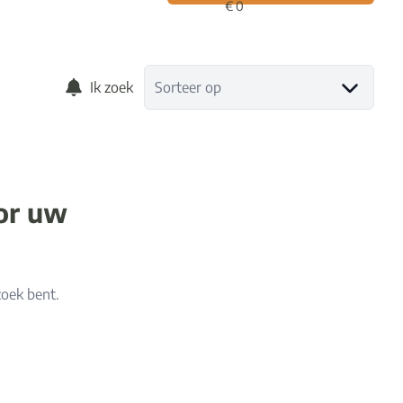
Ik zoek
Sorteer op
oor uw
zoek bent.