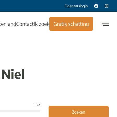
Eigenaarslogin
tenland
Contact
Ik zoek
Gratis schatting
Niel
max
Zoeken