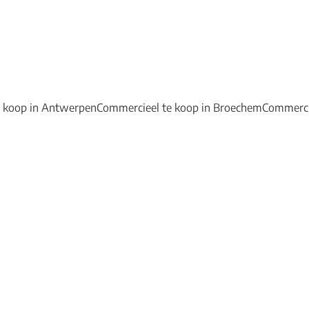
 koop in Antwerpen
Commercieel te koop in Broechem
Commercie