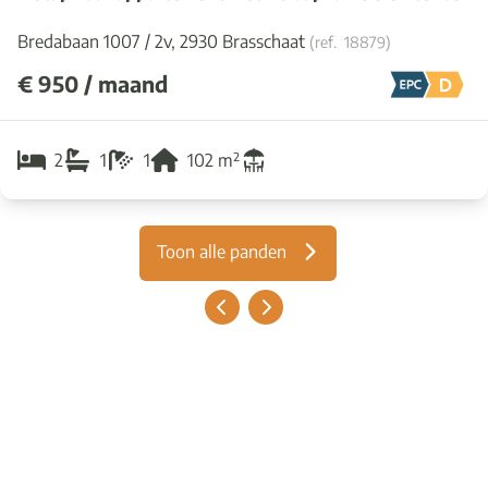
Bredabaan 1007 / 2v, 2930 Brasschaat
(ref.
18879
)
€ 950 / maand
2
1
1
102
m²
Toon alle panden