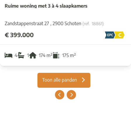
Ruime woning met 3 à 4 slaapkamers
Zandstappenstraat 27 , 2900 Schoten
(ref.
18861
)
€ 399.000
4
1
174
m²
175
m²
Toon alle panden