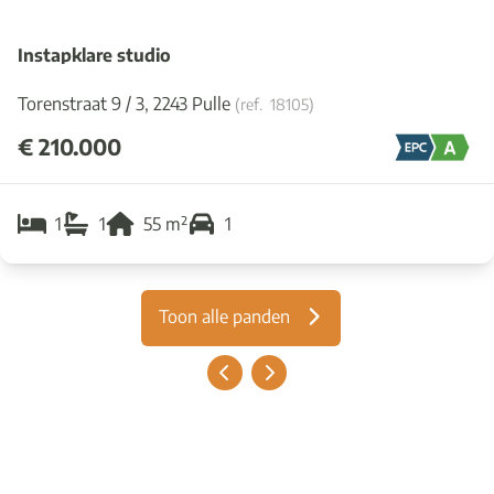
Instapklare studio
Torenstraat 9 / 3, 2243 Pulle
(ref.
18105
)
€ 210.000
1
1
55
m²
1
Toon alle panden