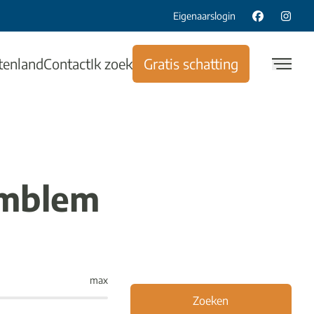
Eigenaarslogin
tenland
Contact
Ik zoek
Gratis schatting
Emblem
max
Zoeken