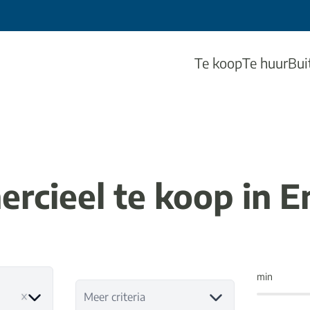
Te koop
Te huur
Bui
rcieel te koop in 
min
e
Meer criteria