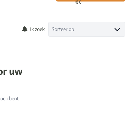
Ik zoek
Sorteer op
oor uw
zoek bent.