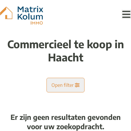
Ga naar hoofdinhoud
Commercieel te koop in
Haacht
Open filter
Gemeente
Haacht (3150)
Er zijn geen resultaten gevonden
Remove
Kaartweergave
voor uw zoekopdracht.