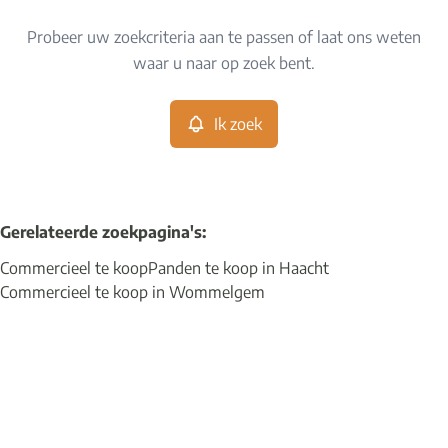
Type
Probeer uw zoekcriteria aan te passen of laat ons weten
Commercieel
Ik zoek
Sorteer op
Remove
waar u naar op zoek bent.
Ik zoek
Meer criteria
Min. budget
Gerelateerde zoekpagina's
:
Commercieel te koop
Panden te koop in Haacht
Max. budget
Commercieel te koop in Wommelgem
Zoeken