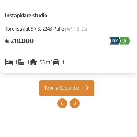
Instapklare studio
Torenstraat 9 / 3, 2243 Pulle
(ref.
18105
)
€ 210.000
1
1
55
m²
1
Toon alle panden