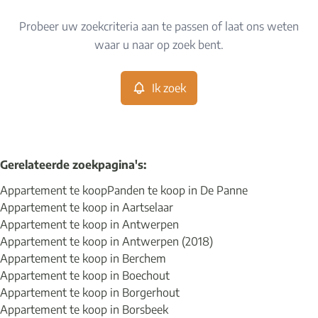
Type
Probeer uw zoekcriteria aan te passen of laat ons weten
Appartement
Ik zoek
Sorteer op
Remove
waar u naar op zoek bent.
Ik zoek
Meer criteria
Min. budget
Gerelateerde zoekpagina's
:
Appartement te koop
Panden te koop in De Panne
Max. budget
Appartement te koop in Aartselaar
Appartement te koop in Antwerpen
Appartement te koop in Antwerpen (2018)
Appartement te koop in Berchem
Zoeken
Appartement te koop in Boechout
Appartement te koop in Borgerhout
Appartement te koop in Borsbeek