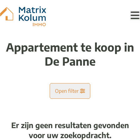
Ga naar hoofdinhoud
Appartement te koop in
De Panne
Open filter
Gemeente
De Panne (8660)
Er zijn geen resultaten gevonden
Remove
Kaartweergave
voor uw zoekopdracht.