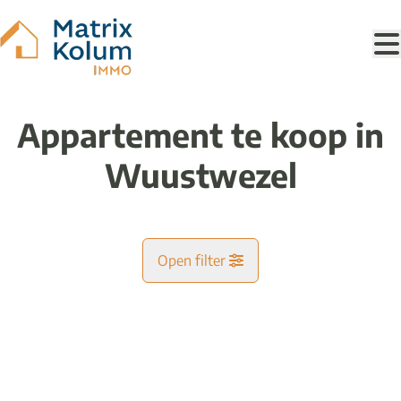
Ga naar hoofdinhoud
Appartement te koop in
Wuustwezel
Open filter
Gemeente
VERKOCHT
Gooreind (2990)
Remove
Kaartweergave