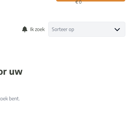
Ik zoek
Sorteer op
oor uw
zoek bent.